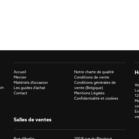
H
Accueil
Notre charte de qualité
Mercier
Conditions de vente
Matériels d’occasion
Conditions générales de
Ve
ron
Les guides d’achat
vente (Belgique)
Lu
Contact
Mentions Légales
12
Confidentialité et cookies
Mo
co
Ex
ve
Salles de ventes
Rue d'Avelin
100 B rue du Plavitout