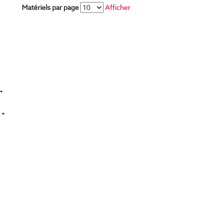
Matériels par page
Afficher
+
 +