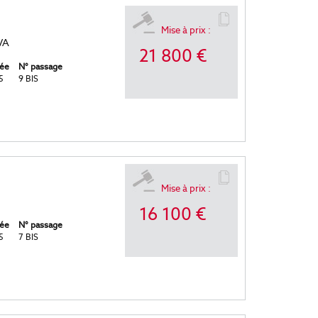
Mise à prix :
VA
21 800 €
ée
N° passage
5
9 BIS
Mise à prix :
16 100 €
ée
N° passage
5
7 BIS