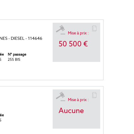
Mise à prix :
ES - DIESEL - 114646
50 500 €
ée
N° passage
5
255 BIS
Mise à prix :
Aucune
ée
5