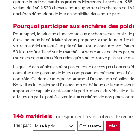
gamme lourde de
camions porteurs Mercedes
. Lancés en 1988,
variant de 260 à 530 chevaux pour supporter des charges de 16
enchères dépendent de leur disponibilité dans notre parc.
Pourquoi participer aux enchères des poid
Pour rappel, le principe d’une vente aux enchères est simple : le
êtes l’heureux bénéficiaire si vous proposez la meilleure offre 
votre matériel roulant à un prix défiant toute concurrence. Par exp
50% du coût affiché sur le marché. La vente aux enchères perme
modèles de
camions Mercedes
qu’on ne retrouve plus sur le ma
La qualité des véhicules n’est pas en reste car ces
poids lourds 
constitue une garantie de leurs composantes mécaniques et élec
contrôle. Ce dernier intègre notamment l’inspection détaillée d
Benz. Il inclut également l’inspection esthétique de la carrosseri
importance capitale car il assure la performance du véhicule et l
affaires
en participant à la
vente aux enchères
de nos poids lour
146 matériels
correspondent à vos critères de reche
Trier par :
trier