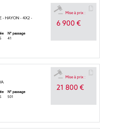
Mise à prix :
 - HAYON - 4X2 -
6 900 €
ée
N° passage
5
41
Mise à prix :
VA
21 800 €
ée
N° passage
5
501