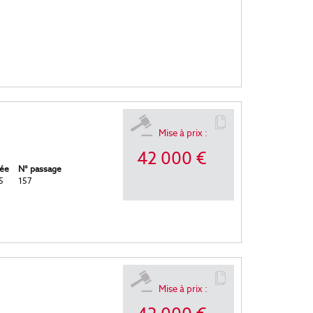
Mise à prix :
42 000 €
ée
N° passage
5
157
Mise à prix :