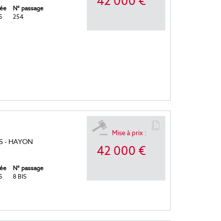
42 000 €
ée
N° passage
5
254
Mise à prix :
S - HAYON
42 000 €
ée
N° passage
5
8 BIS