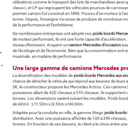
utilisations comme le transport des lots de marchandises ainsi qu
classe L et LP qui regroupent les véhicules pourvus de carrosserie
premier camion fut construit en 1896. Pourvu d’un moteur à l’arri
tonne. Depuis, l’enseigne n’a cesse de produire de nombreux mo
de la performance et l’esthétisme.
De nombreuses entreprises ont adopté nos
poids lourds Merce
de moteur performant, ils ont une forte capacité d’accélération. A
niveau d’émission. Acquérir un
camion Mercedes d'occasion
aux
de l’écologie et de l’économie. Bien que la consommation soit en
+
maximale. en matière de performance.
 +
Une large gamme de camions Mercedes pr
La diversification des modèles de
poids lourds Mercedes aux e
chance de dénicher le véhicule qui répond aux besoins de leurs
SK, le constructeur propose les Mercedes Actros. Ces camions l
puissances allant de 420 chevaux à 510 chevaux. Ils supportent u
tonnes. Les dimensions varient suivant les modèles. Poids lour
de 60m3 : L11.50m x l2.55m x H4.00m.
Adaptée pour la conduite en ville, la gamme Atego
poids lourds
distribution. Avec une puissance affichée de 130 à 290 chevaux, l
tonnes. En fonction de ses besoins, le client a le choix entre un