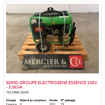
SDMO GROUPE ELECTROGENE ESSENCE 230V
- 3.5KVA
TECHNIC3000
Energie
Relevé au compteur
Année
N° passage
Essence
0
2012
79