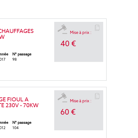
 CHAUFFAGES
Mise à prix :
KW
40 €
nnée
N° passage
017
98
E FIOUL A
Mise à prix :
E 230V - 70KW
60 €
nnée
N° passage
012
104