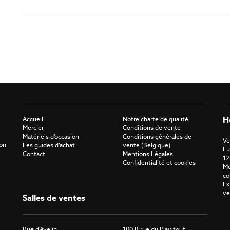
H
Accueil
Notre charte de qualité
Mercier
Conditions de vente
Matériels d’occasion
Conditions générales de
Ve
ron
Les guides d’achat
vente (Belgique)
Lu
Contact
Mentions Légales
12
Confidentialité et cookies
Mo
co
Ex
ve
Salles de ventes
Rue d'Avelin
100 B rue du Plavitout