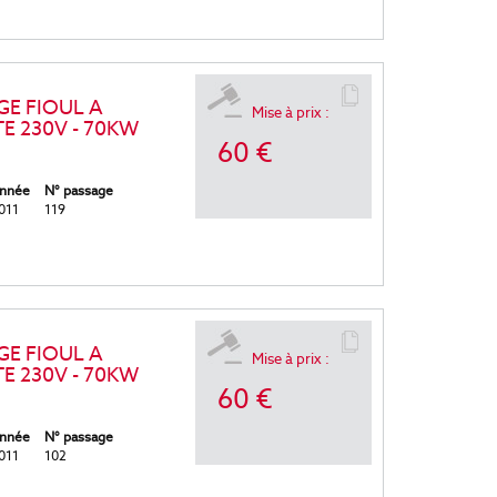
E FIOUL A
Mise à prix :
E 230V - 70KW
60 €
nnée
N° passage
011
119
E FIOUL A
Mise à prix :
E 230V - 70KW
60 €
nnée
N° passage
011
102