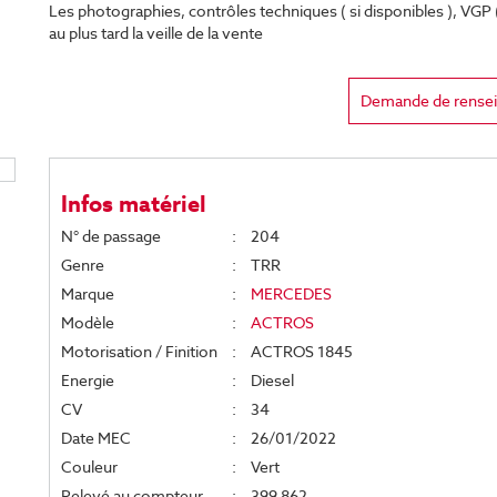
Les photographies, contrôles techniques ( si disponibles ), VGP ( 
au plus tard la veille de la vente
Demande de rense
Infos matériel
N° de passage
:
204
Genre
:
TRR
Marque
:
MERCEDES
Modèle
:
ACTROS
Motorisation / Finition
:
ACTROS 1845
Energie
:
Diesel
CV
:
34
Date MEC
:
26/01/2022
Couleur
:
Vert
Relevé au compteur
:
399 862