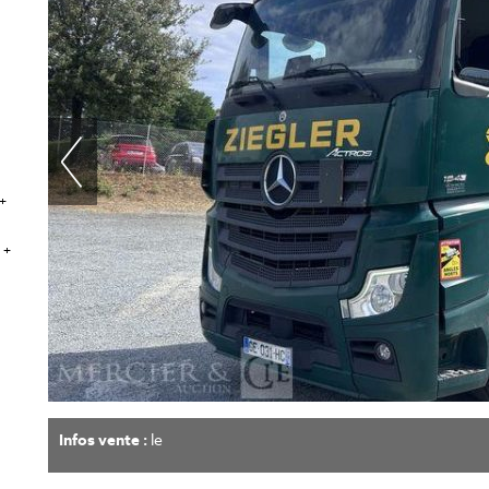
+
 +
Infos vente :
le