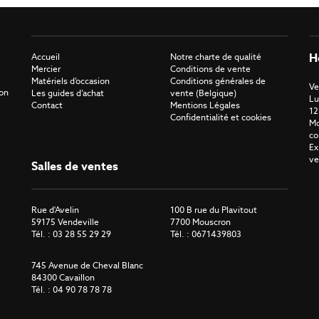
H
Accueil
Notre charte de qualité
Mercier
Conditions de vente
Matériels d’occasion
Conditions générales de
Ve
ron
Les guides d’achat
vente (Belgique)
Lu
Contact
Mentions Légales
12
Confidentialité et cookies
Mo
co
Ex
ve
Salles de ventes
Rue d'Avelin
100 B rue du Plavitout
59175 Vendeville
7700 Mouscron
Tél. : 03 28 55 29 29
Tél. : 0671439803
745 Avenue de Cheval Blanc
84300 Cavaillon
Tél. : 04 90 78 78 78