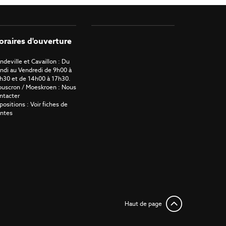
oraires d'ouverture
ndeville et Cavaillon : Du
ndi au Vendredi de 9h00 à
h30 et de 14h00 à 17h30.
uscron / Moeskroen : Nous
ntacter
positions : Voir fiches de
ntes
Haut de page